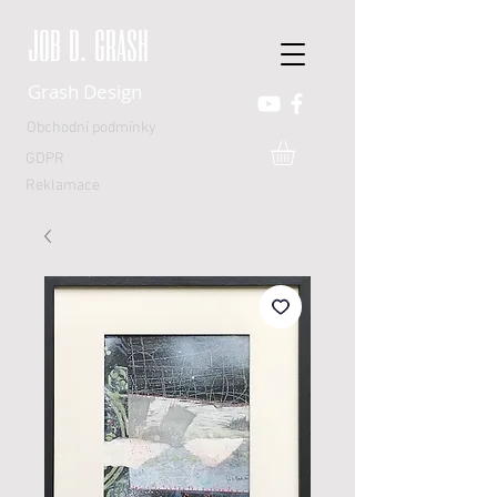
JOB D. GRASH
Grash Design
Obchodní podmínky
GDPR
Reklamace