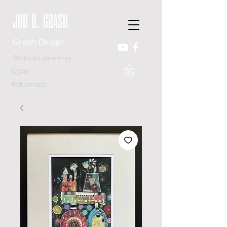
JOB D. GRASH
Grash Design
Obchodní podmínky
GDPR
Reklamace