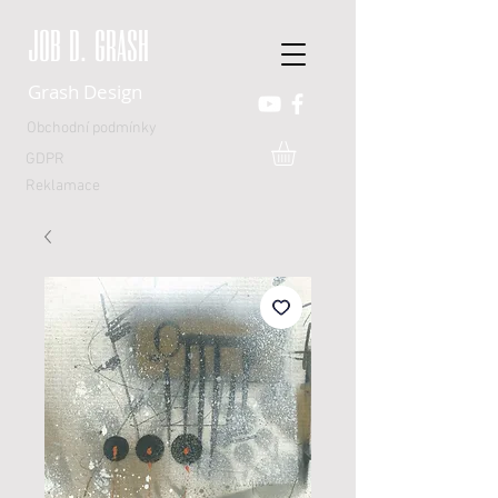
JOB D. GRASH
Grash Design
Obchodní podmínky
GDPR
Reklamace